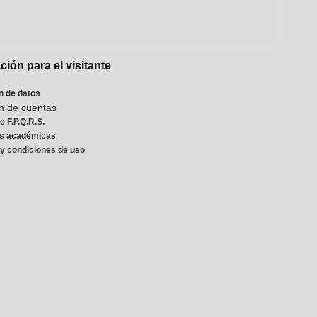
ción para el visitante
n de datos
n de cuentas
e F.P.Q.R.S.
es académicas
y condiciones de uso