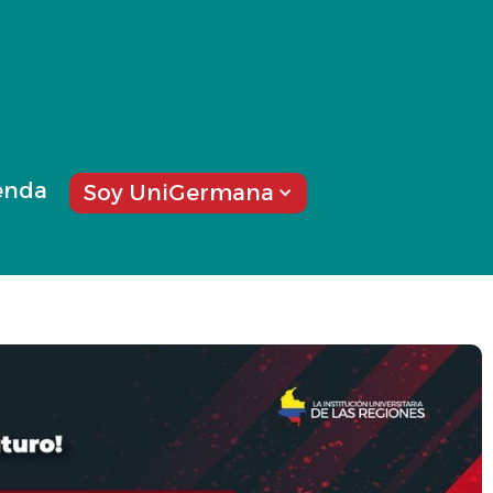
enda
Soy UniGermana